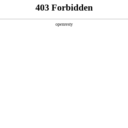
产品及服务
行业解决方案
合作伙伴
投资者关系
技公司的长期深度合作，构建起覆盖企业数字化转型全产业链、全生命
化产品技术镜像。